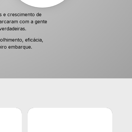
s e crescimento de
barcaram com a gente
verdadeiras.
lhimento, eficácia,
eiro embarque.