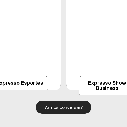
tão e Organização de
Operações logísticas
ventos Esportivos |
Gestão de Artistas e Eq
panhamento presencial
Parcerias Comerciais
nte o evento | Gestão e
Sustentabilidade e
Marketing Esportivo
Responsabilidade Soc
xpresso Esportes
Expresso Show
Business
Vamos conversar?