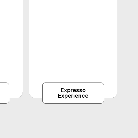
 |
Programas de Incentivo
uipe |
Corporativo | Eventos
 |
Corporativos com foco em
lazer | Turismo de Incentivos
ial
Expresso
Experience