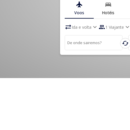
flight
bed
Voos
Hotéis
sync_alt
expand_more
people
expand_mo
Ida e volta
1 Viajante
cached
De onde sairemos?
+
0
Mil
PASSAGEIROS