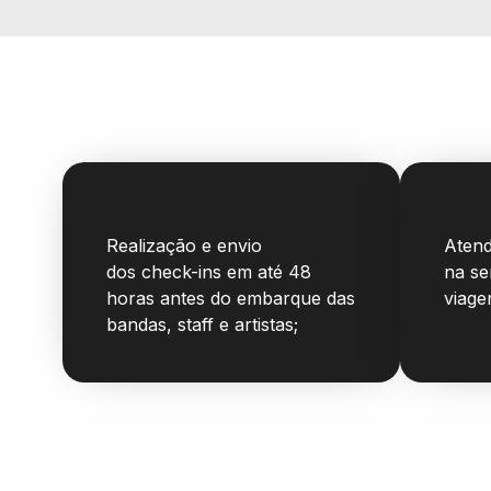
Realização e envio
Atend
dos
check-ins em até 48
na s
horas antes do embarque
das
viage
bandas, staff e artistas;