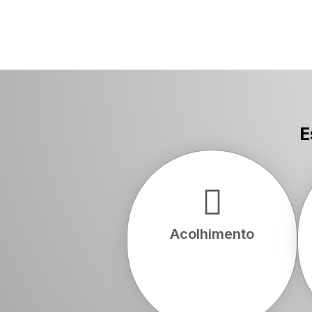
POR ANO
E
Acolhimento