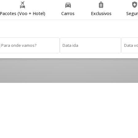
flights_and_hotels
directions_car
luggage
health_and_safet
Pacotes (Voo + Hotel)
Carros
Exclusivos
Segu
re
Para onde vamos?
Data ida
Data vo
+
0
+
0
LOGISTICAS
FESTIVAIS