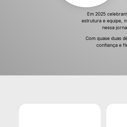
Em 2025 celebramo
estrutura e equipe,
nessa jorna
Com quase duas déc
confiança e f