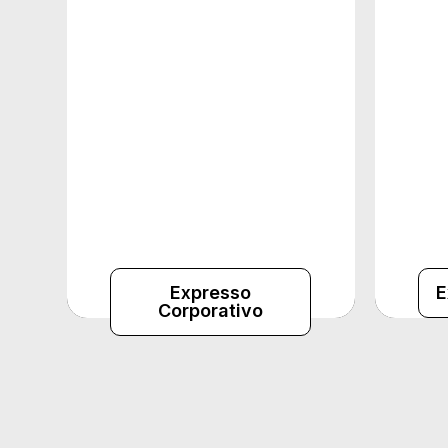
Gestão e Negociação de
Ges
tarifas e contratos | Gestão e
E
parametrização de Políticas
Acom
de viagem personalizadas |
dura
Gestão de despesas |
Relatórios e análises
Expresso
E
Corporativo