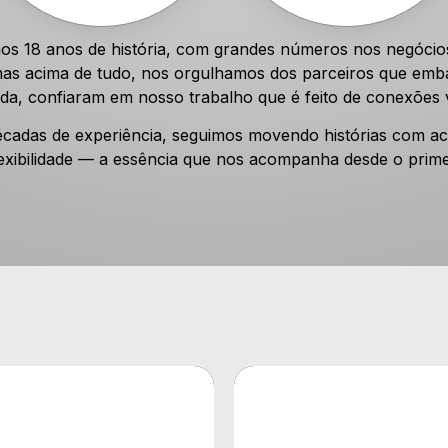
s 18 anos de história, com grandes números nos negócio
 mas acima de tudo, nos orgulhamos dos parceiros que em
da, confiaram em nosso trabalho que é feito de conexões 
adas de experiência, seguimos movendo histórias com aco
lexibilidade — a essência que nos acompanha desde o prim